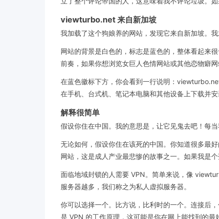
立了整个评论帝国的人，这意味着我不评论垃圾。如果我告
viewturbo.net 来自新加坡
我加载了这个狗娘养的网站，发现它来自新加坡。我
网站的背景是白色的，标志是蓝色的，整体看起来很专业
前奏，如果你想浏览女巨人色情网站或其他恋物癖网
在蓝色徽标下方，你会看到一行说明：viewturbo.net 可
在手机、台式机、笔记本电脑和其他设备上下载并安
解释很简单
假设你住在中国。我的意思是，让它见鬼去吧！每当我
无论如何，假设你住在该死的中国。你知道很多最好的网
网站，这是成人产业最悲惨的故事之一。如果我是个
面临地域封锁的人需要 VPN。简单来说，像 view
服务器越多，我们称之为私人虚拟服务器。
你可以选择一个。比方说，比利时的一个。连接后，你
是 VPN 的工作原理，这可能是你在网上能找到