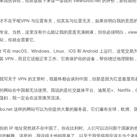
诉你，你应该留下来读一读我对 viewturbo.net 的评价，那你就
才不在乎呢VPN 与位置有关，但其实与位置无关，如果你明白我的意思
。当然，这里没有什么能让我的蛋蛋充满精液，但你必须明白，viewtur
站，你就会需要它。
在 macOS、Windows、Linux、IOS 和 Android 上运行。这笔交易
装 VPN，而且它还能正常工作。它将保护你的设备，帮你绕过地理限制
写关于 VPN 的文章时，我最终都会谈到中国，但那是因为它是最显而
站在中国都无法使用。我说的是社交媒体平台、迪斯尼+、Netflix，
荡妇，我一定会在这里痛哭流涕。
turbo.net 这样的网站可以为你提供大量的服务器。它们遍布全球，欧洲
的 IP 地址突然就不在中国了。你在比利时。人们可以访问那个国家的色
的最好的解释。该死的，我说得太他妈简单了，以至于我觉得我应该去当个老