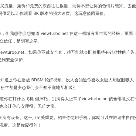
 或购买流量。廉价和免费的东西往往很慢，而你不想让你的色情片缓冲。去
将为你提供足以让你观看 8K 版本的强大速度。这玩意值回票价。
，但我想你会想知道 viewturbo.net 在这一领域有着丰富的经验
立信任，是明智之举。
urbo.net。如果你不戴安全套，很可能就会盯着那些有针对性的广告。比如 "MIL
受到安全保护。
消失。没人会知道是你在播放 BDSM 轮奸视频。没人会知道你喜欢女巨人用屁
的粉丝都是变态我们会不知不觉地互相吸引
你在打什么飞机 但拜托，别搞得太正常了viewturbo.net的全部
也会让你心安理得。无价之宝。
et 适用于所有设备。这一点至关重要。如果你使用手机，你就可以在旅途中
混蛋。这是你应得的！