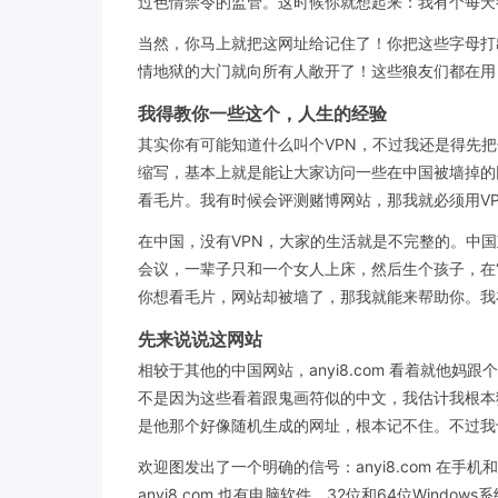
过色情禁令的监管。这时候你就想起来：我有个每天都在
当然，你马上就把这网址给记住了！你把这些字母打
情地狱的大门就向所有人敞开了！这些狼友们都在用 any
我得教你一些这个，人生的经验
其实你有可能知道什么叫个VPN，不过我还是得先
缩写，基本上就是能让大家访问一些在中国被墙掉的网
看毛片。我有时候会评测赌博网站，那我就必须用V
在中国，没有VPN，大家的生活就是不完整的。中国政府
会议，一辈子只和一个女人上床，然后生个孩子，在
你想看毛片，网站却被墙了，那我就能来帮助你。我
先来说说这网站
相较于其他的中国网站，anyi8.com 看着就
不是因为这些看着跟鬼画符似的中文，我估计我根本猜不出
是他那个好像随机生成的网址，根本记不住。不过我
欢迎图发出了一个明确的信号：anyi8.com 
anyi8.com 也有电脑软件，32位和64位Wi