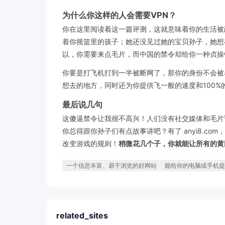
为什么你这样的人会需要VPN？
你在这里阅读着这一篇评测，这就意味着你的生活被政
着你摇篮里的孩子；她还没见过她的宝贝孙子，她想在
以，你需要来点毛片，而中国的禁令却给你一种贞操锁的
你要是打飞机打到一半被断网了，那你的身份不会被暴
想去的地方，同时还为你提供飞一般的速度和100
最后说几句
这傻逼禁令让我很不高兴！人们没有社交媒体和毛片
你总得跟你孙子们有点故事讲吧？有了 anyi8.co
改变游戏的规则！
稍微花几个子，你就能让所有的黄
一个信息丰富、易于浏览的好网站
能给你的电脑或手机提
related_sites