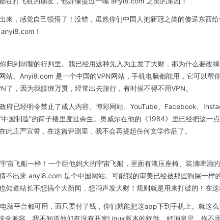
打飞机的朋友，他好像提过一嘴 anyi8.com 之类的东西！
出来，感觉自己顿悟了！没错，虽然你们中国人把新冠之类的傻逼东西给
i8.com！
把你归到弱智的行列里。我已经用这种先入为主发了大财，那为什么要改掉
站。Anyi8.com 是一个中国的VPN网站，手机电脑都能用，它可以
PN了，因为我腰缠万贯，经常出去旅行，有时候不得不用VPN。
已经明令禁止了成人内容、博彩网站、YouTube、Facebook、Ins
“中国制造”的筒子楼里度过余生。奥威尔在他的《1984》里已经把这一
在此庄严宣誓，在这篇评测里，我不会再提起任何文学作品了。
他妈跟个宇宙飞船一样！一个巨他妈大的宇宙飞船，里面有液压座椅、装满啤
来 anyi8.com 是个中国网站。可能我的审美已经被那些狗屎一样的中国
也知道站长不想搞个大新闻，想闷声发大财！规则就是用来打破的！在这
在手机和电脑平台都可用，而只要付了钱，你们就能把这app下到手机上。就
ndows系统全兼容。我不知道他们有没有开发Linux版本的软件。好消息是