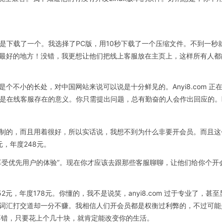
还是下载了一个。我选择了PC版，用10秒下载了一个压缩文件。不到一
最好的地方！没错，我更想让他们把线上客服放在主页上，这样所有人都
个不小的长处，对中国网站来说可以说是十分鲜见的。Anyi8.com 正
正是在线客服存在的意义。你只需提出问题，总有勤奋的人会作出回应的
制的，而且用着很好，所以实话说，我想不到为什么非要开会员。而且这
元，年度248元。
享受优先用户的体验”。现在你才应该去跟那些客服聊聊，让他们给你个开
52元，年度178元。你懂的，我不是说笑，anyi8.com 过于专业了
词汇打交道却一分不赚。我相信人们开会员都是权衡过利弊的，不过可能
服务不错，只要花上个几十块，就肯定能改变你的生活。