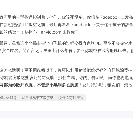
府里的一群傻逼控制着，他们比你该死得多。你想在 Facebook 上
新冠把她彻底掏空之前，最后再看看 Facebook 上关于这个孩子的
感觉？！别担心，anyi8.com 来救你了！
露，虽然这个小插曲会让打飞机的过程变得有点坎坷。至少不会被查水表！A
%的安全匿名。简而言之，主页上什么都有，要不你就找在线客服聊聊去。
该怎么活啊！更不用说赌博了，你可以利用赌博把你妈妈的血汗钱浪费掉
m，你就能突破这赌该死的防火墙，抓住专属于你的那份刺激，而你也再也无法回
网都为你敞开双腿，不管那个黑洞多么肮脏
！及时行乐吧，狼友们！滚他
供vpn服务
试用版易于下载安装
没什么可讨厌的