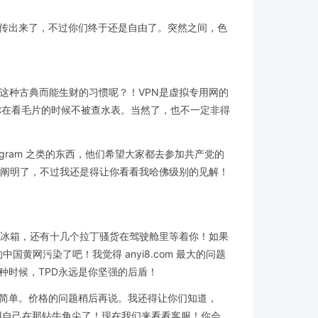
传出来了，不过你们终于还是自由了。突然之间，色
这种古典而能生财的习惯呢？！VPN是虚拟专用网的
帮你在看毛片的时候不被查水表。当然了，也不一定非得
tagram 之类的东西，他们希望大家都去参加共产党的
点阐明了，不过我还是得让你看看我哈佛级别的见解！
酒的冰箱，还有十几个拉丁骚货在驾驶舱里等着你！如果
黄网污染了吧！我觉得 anyi8.com 最大的问题
种时候，TPD永远是你坚强的后盾！
这么简单。价格的问题稍后再说。我还得让你们知道，
，你不用自己在那钻牛角尖了！现在我们来看看客服！你会