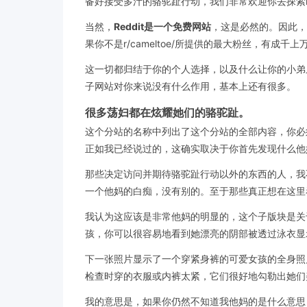
备好接受多汁的骆驼趾行动，我们非常欢迎你去探索r/c
当然，
Reddit是一个免费网站
，这是必然的。因此，
果你不是r/cameltoe/所提供的最大粉丝，有成千上
这一切都归结于你的个人选择，以及什么让你的小弟
子网站对你来说没有什么作用，基本上还有很多。
很多荡妇都在炫耀她们的骆驼趾。
这个分站的名称中列出了这个分站的全部内容，你必须
正如我已经说过的，这确实取决于你首先发现什么他
那些决定访问并期待骆驼趾行动以外的东西的人，我
一个他妈的白痴，没有别的。至于那些真正想在这里
我认为这应该是非常他妈的明显的，这个子版块是关
孩，你可以很容易地看到她漂亮的阴部被透过泳衣显
下一张照片显示了一个穿紧身裤的可爱女孩的全身照
检查时穿的衣服或内裤太紧，它们很好地勾勒出她们
我的意思是，如果你仍然不知道我他妈的是什么意思，