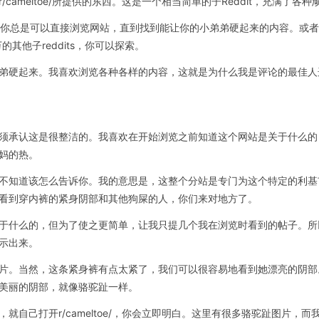
ameltoe/所提供的东西。这是一个相当简单的子Reddit，充满了各
你总是可以直接浏览网站，直到找到能让你的小弟弟硬起来的内容。或者，你浏
万的其他子reddits，你可以探索。
弟硬起来。我喜欢浏览各种各样的内容，这就是为什么我是评论的最佳人
承认这是很整洁的。我喜欢在开始浏览之前知道这个网站是关于什么的，这
妈的热。
不知道该怎么告诉你。我的意思是，这整个分站是专门为这个特定的利基
看到穿内裤的紧身阴部和其他狗屎的人，你们来对地方了。
于什么的，但为了使之更简单，让我只提几个我在浏览时看到的帖子。所
示出来。
片。当然，这条紧身裤有点太紧了，我们可以很容易地看到她漂亮的阴部
美丽的阴部，就像骆驼趾一样。
就自己打开r/cameltoe/，你会立即明白。这里有很多骆驼趾图片，