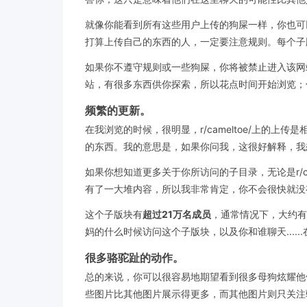
就像你能看到所有这些用户上传的狗屎一样，你也可以
打算上传自己的东西的人，一定要注意规则。每个子
如果你不遵守规则或一些狗屎，你将被禁止进入该网站。
站，有很多东西供你探索，所以花点时间开始浏览；
频繁的更新。
在我浏览的时候，很明显，r/cameltoe/上
的东西。我的意思是，如果你问我，这很好解释，我
如果你想知道更多关于你所访问的子目录，无论是r/c
有了一大堆内容，所以我非常肯定，你不会很快就没
这个子版块有
超过21万名成员
，通常情况下，大约有
妈的什么时候访问这个子版块，以及你和谁聊天.....
很多骆驼趾的动作。
总的来说，你可以很容易地期望看到很多母狗炫耀他们的骆
些图片比其他图片展示得更多，而其他图片则只关注骆驼