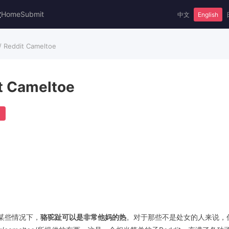
t
Home
Submit
中文
English
/ Reddit Cameltoe
t Cameltoe
认，在某些情况下，
骆驼趾可以是非常他妈的热
。对于那些不是处女的人来说，